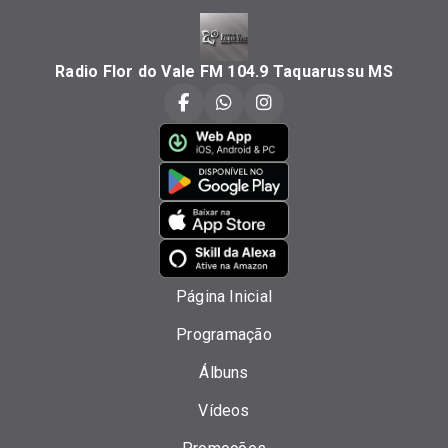
Radio Flor do Vale FM 104.9 Taquarussu MS
Página Inicial
Programação
Álbuns
Vídeos