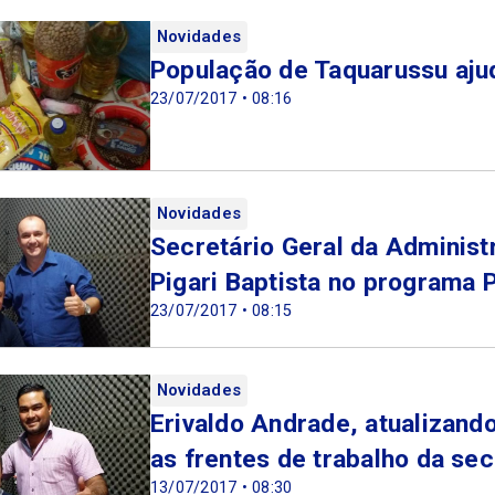
Novidades
População de Taquarussu aju
23/07/2017 • 08:16
Novidades
Secretário Geral da Administ
Pigari Baptista no program
23/07/2017 • 08:15
Novidades
Erivaldo Andrade, atualizan
as frentes de trabalho da sec
13/07/2017 • 08:30