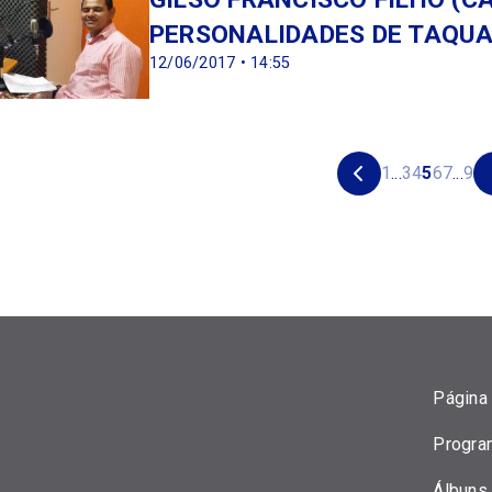
PERSONALIDADES DE TAQU
12/06/2017 • 14:55
1
...
3
4
5
6
7
...
9
Página 
Progra
Álbuns