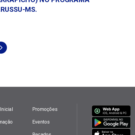
ARUSSU-MS.
Inicial
Promoções
mação
Eventos
Recados