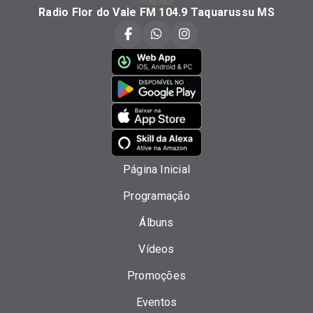
Radio Flor do Vale FM 104.9 Taquarussu MS
Página Inicial
Programação
Álbuns
Vídeos
Promoções
Eventos